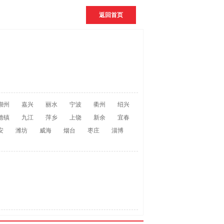
返回首页
湖州
嘉兴
丽水
宁波
衢州
绍兴
德镇
九江
萍乡
上饶
新余
宜春
安
潍坊
威海
烟台
枣庄
淄博