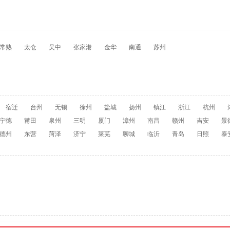
常熟
太仓
吴中
张家港
金华
南通
苏州
宿迁
台州
无锡
徐州
盐城
扬州
镇江
浙江
杭州
宁德
莆田
泉州
三明
厦门
漳州
南昌
赣州
吉安
景
德州
东营
菏泽
济宁
莱芜
聊城
临沂
青岛
日照
泰