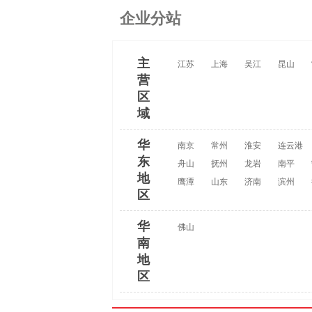
企业分站
主
江苏
上海
吴江
昆山
营
区
域
华
南京
常州
淮安
连云港
东
舟山
抚州
龙岩
南平
地
鹰潭
山东
济南
滨州
区
华
佛山
南
地
区