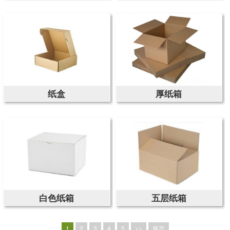
纸盒
厚纸箱
白色纸箱
五层纸箱
1
2
3
4
5
>>
尾页