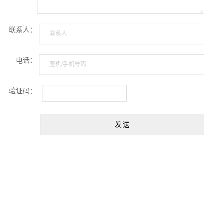
联系人：
联系人
电话：
座机/手机号码
验证码：