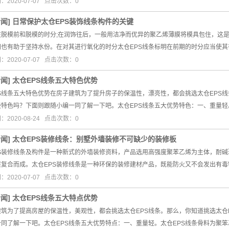
2020-07-07 点击次数：0
新闻
]
日常保护太仓EPS装饰线条构件的关键
在脱模前和脱模的时分;在润饰往后，一般用洁净而优异的聚乙烯薄膜将模具包住，这是
同也有助于坚持水份。在对其进行氧化的时分太仓EPS线条标明在前期的时分应当使
2020-07-07 点击次数：0
新闻
]
太仓EPS线条五大特色优势
S线条五大特色优势在房子建筑为了提升房子的保温性，漂亮性，都会挑选太仓EPS线
些特色吗？下面则跟随小编一同了解一下吧。太仓EPS线条五大优势特色：一、重量轻
2020-08-24 点击次数：0
新闻
]
太仓EPS装修线条：别墅外墙装修不可缺少的装修板
PS装修线条及构件是一种新式的外墙装修资料，产品选用高强度聚苯乙烯为主体，耐
层复合而成。太仓EPS装修线条是一种环保的装修建材产品，既能防火又不会发出有
2020-07-07 点击次数：0
新闻
]
太仓EPS线条五大特点优势
建筑为了提高房屋的保温性，美观性，都会挑选太仓EPS线条。那么，你知道挑选太仓
同了解一下吧。太仓EPS线条五大优势特点：一、重量轻。太仓EPS线条骨料为聚