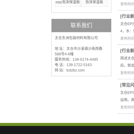
epp泡沫保温板
泡沫保温板
发布时间：
[
行业
太仓EP
联系我们
4，水：
太仓东洲包装材料有限公司
发布时间：
地 址：太仓市沙溪镇沙南西路
[
行业
588号4-6幢
简述太
服务热线：136-0174-4495
电 话：139-1722-5163
后，就
网 站：tcdzbz.com
发布时间：
[
常见
太仓E
运用。
发布时间：