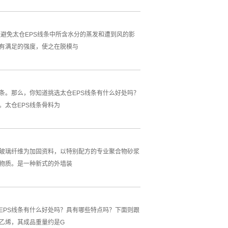
避免太仓EPS线条中所含水分的蒸发和遭到风的影
其有满足的强度，使之在脱模与
条。那么，你知道挑选太仓EPS线条有什么好处吗？
。太仓EPS线条骨料为
碱玻璃纤维为加固资料，以特别配方的专业聚合物砂浆
毒物质。是一种新式的外墙装
EPS线条有什么好处吗？具有哪些特点吗？下面则跟
笨乙烯，其成品重量约是G