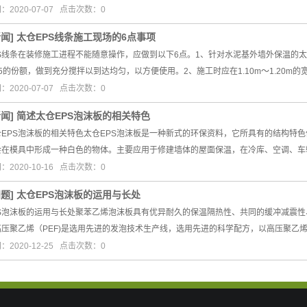
2020-07-07 点击次数：0
新闻
]
太仓EPS线条施工现场的6点事项
S线条在装修施工进程不能随意操作，应做到以下6点。1、针对水泥基外墙外保温的
5的份额，做到充分搅拌以到达均匀，以方便使用。2、施工时应在1.10m～1.20m的
2020-07-07 点击次数：0
新闻
]
简述太仓EPS泡沫板的相关特色
仓EPS泡沫板的相关特色太仓EPS泡沫板是一种新式的环保资料，它所具有的结构特
会在模具中形成一种白色的物体。主要应用于修建墙体的屋面保温，在冷库、空调、车
2020-10-16 点击次数：0
问题
]
太仓EPS泡沫板的运用与长处
PS泡沫板的运用与长处聚苯乙烯泡沫板具有优异耐久的保温隔热性、共同的缓冲减震
高压聚乙烯（PEF)是选用先进的发泡技术生产线，选用先进的科学配方，以高压聚乙
2020-12-25 点击次数：0