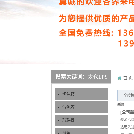
搜索关键词：太仓EPS
首 页
泡沫箱
全站搜
新闻
气泡膜
[
公司
聚苯乙
珍珠棉
选用先
纸箱