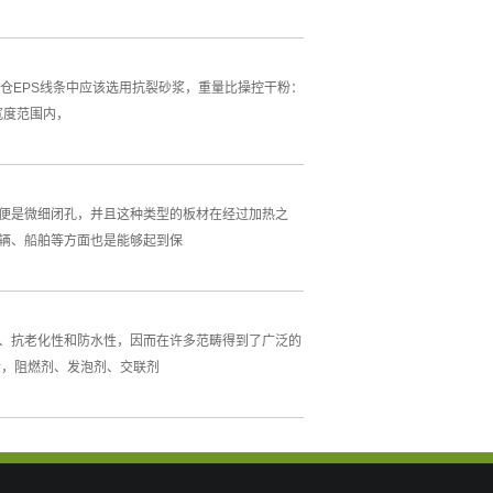
太仓EPS线条中应该选用抗裂砂浆，重量比操控干粉：
宽度范围内，
色便是微细闭孔，并且这种类型的板材在经过加热之
辆、船舶等方面也是能够起到保
性、抗老化性和防水性，因而在许多范畴得到了广泛的
烯，阻燃剂、发泡剂、交联剂