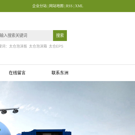
企业分站
|
网站地图
|
RSS
|
XML
搜词：
太仓泡沫板
太仓泡沫箱
太仓EPS
在线留言
联系东洲