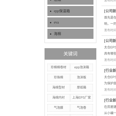
发布时间：
[
公司
epp保温箱
首先是
eva
响，一
发布时间：
海棉
[
公司
太仓EP
关键词
具有哪
发布时间：
珍棉棉卷材
epp泡沫箱
[
行业
太仓E
珍珠棉
泡沫板
为保护
海绵型材
厚纸箱
发布时间：
海绵内衬
上海EPS厂家
[
行业
在房屋
气泡膜
气泡卷
从小编一