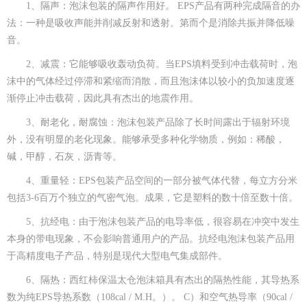
1、隔声：泡沫包装的隔声作用好。 EPS产品有两种完成隔音的办
法：一种是吸收声能并削减反射和透射。第而个是消除共振并降低噪
音。
2、减震：它能够吸收轰动负荷。当EPS填料受到冲击载荷时，泡
沫中的气体经过停滞和紧缩而消散，而且泡沫体以较小的负加速度逐
渐停止冲击载荷，因此具有杰出的地震作用。
3、耐老化，耐腐蚀：泡沫包装产品除了长时间露出于辐射环境
外，没有明显的老化现象。能够承受多种化学物质，例如：稀酸，
碱，甲醇，石灰，沥青等。
4、重量轻：EPS包装产品空间的一部分被气体代替，每立方分米
包括3-6百万个独立的气密气泡。成果，它是塑料的数十倍至数十倍。
5、抗经电：由于泡沫包装产品的电导率低，很容易在冲突中发生
本身的带电现象，不会影响普通用户的产品。抗经电泡沫包装产品用
于高精度电子产品，特别是现代大型电气集成部件。
6、隔热：西红柿保温太仓泡沫箱具有杰出的隔热性能，其导热系
数为纯EPS导热系数（108cal / M.H。）。 C）和空气热导率（90cal /