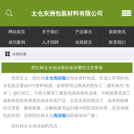
太仓东洲包装材料有限公司
网站首页
关于我们
产品展示
新闻资讯
成功案例
人才招聘
在线留言
联系我们
分类列表
西红柿太仓泡沫箱存放有哪些注意事项
简而言之，西红柿
太仓泡沫箱
由泡沫资料制成。市场上常用的泡
沫包装主要由EPS资料制成，该资料经过模具的热加工（通常称为“泡
沫”）进行加工。可胀大聚苯乙烯是包装的抱负选择。可根据要求加工
成各种形状和厚度的泡沫包装产品。在高负荷的情况下，该资料能够
经过变形，吸收能量，分解能量等起到缓冲和阻尼的作用，还具有隔
热的作用。定制西红柿太仓
泡沫箱
就联络泡沫厂家！
西红柿太仓泡沫箱的优点：