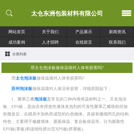
太仓东洲包装材料有限公司
网站首页
关于我们
产品展示
新闻资讯
成功案例
人才招聘
在线留言
联系我们
分类列表
用太仓泡沫板做保温墙对人体有损害吗?
用
太仓泡沫板
做保温墙对人体有损害吗?
苏州泡沫板
做保温墙对人体没有损害，详细原因如下：
1、聚苯乙烯
泡沫板
是常见的三种内墙保温材料之一。又名泡沫
板、EPS板，是由含有挥发性液体发泡剂的可发性聚苯乙烯珠粒经加
热预发后，在模具中加热而成型的白色物体。其据有微细闭孔的结构
特色，主要用于修建墙体、屋面保温、复合板保温等。分为膨胀性
EPS板(苯板)和连续性挤出型XPS板(挤塑板)。