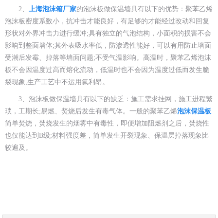
2、
上海泡沫箱厂家
的泡沫板做保温墙具有以下的优势：聚苯乙烯
泡沫板密度系数小，抗冲击才能良好，有足够的才能经过改动和回复
形状对外界冲击力进行缓冲;具有独立的气泡结构，小面积的损害不会
影响到整面墙体;其外表吸水率低，防渗透性能好，可以有用防止墙面
受潮后发霉、掉落等墙面问题;不受气温影响。高温时，聚苯乙烯泡沫
板不会因温度过高而熔化流动，低温时也不会因为温度过低而发生脆
裂现象;生产工艺中不运用氟利昂。
3、泡沫板做保温墙具有以下的缺乏：施工需求挂网，施工进程繁
琐，工期长;易燃、焚烧后发生有毒气体。一般的聚苯乙烯
泡沫保温板
简单焚烧，焚烧发生的烟雾中有毒性，即便增加阻燃剂之后，焚烧性
也仅能达到B级;材料强度差，简单发生开裂现象、保温层掉落现象比
较遍及。